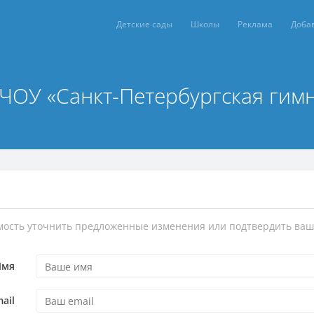
Детские сады
Школы
Реклама
Доба
ЧОУ «Санкт-Петербургская гим
имость уточнить предложенные изменения или подтвердить ваш
Имя
ail