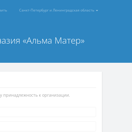
вить
Санкт-Петербург и Ленинградская область
назия «Альма Матер»
у принадлежность к организации.