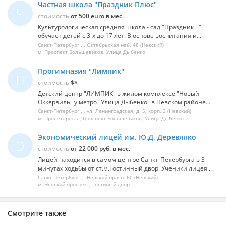
Частная школа "Праздник Плюс"
Ч
стоимость
от 500 euro в мес.
Культурологическая средняя школа - сад "Праздник +"
обучает детей с 3-х до 17 лет. В основе воспитания и...
Санкт-Петербург
, .
Октябрьская наб. 48
(Невский)
м. Проспект Большевиков, Улица Дыбенко
Прогимназия "Лимпик"
П
стоимость
$$
Детский центр "ЛИМПИК" в жилом комплексе "Новый
Оккервиль" у метро "Улица Дыбенко" в Невском районе...
Санкт-Петербург
, .
ул. Ленинградская, д. 5, корп. 2
(Невский)
м. Пролетарская, Проспект Большевиков, Улица Дыбенко
Экономический лицей им. Ю.Д. Деревянко
Э
стоимость
от 22 000 руб. в мес.
Лицей находится в самом центре Санкт-Петербурга в 3
минутах ходьбы от ст.м.Гостинный двор. Ученики лицея...
Санкт-Петербург
, .
Невский просп. 60
(Невский)
м. Невский проспект, Гостиный двор
Смотрите также