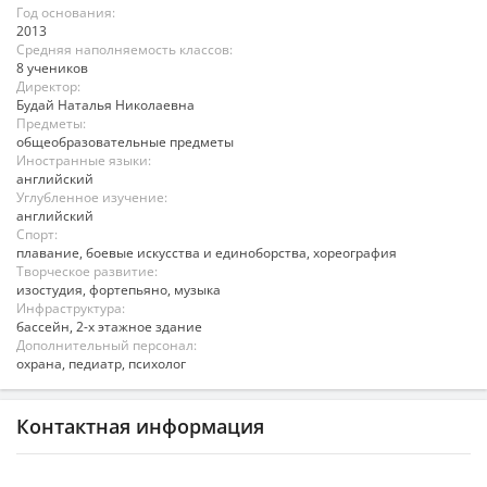
Год основания:
2013
Средняя наполняемость классов:
8 учеников
Директор:
Будай Наталья Николаевна
Предметы:
общеобразовательные предметы
Иностранные языки:
английский
Углубленное изучение:
английский
Спорт:
плавание, боевые искусства и единоборства, хореография
Творческое развитие:
изостудия, фортепьяно, музыка
Инфраструктура:
бассейн, 2-х этажное здание
Дополнительный персонал:
охрана, педиатр, психолог
Контактная информация