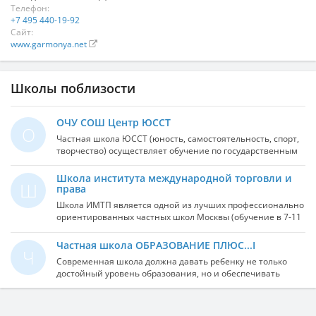
Телефон:
+7 495 440-19-92
Сайт:
www.garmonya.net
Школы поблизости
ОЧУ СОШ Центр ЮССТ
О
Частная школа ЮССТ (юность, самостоятельность, спорт,
творчество) осуществляет обучение по государственным
программам с использованием современных
педагогических технологий. С первого класса обучение
Школа института международной торговли и
Ш
ведется по программе развивающего обучения
права
Д.Б.Эльконина, В.В.Давыдова и по традиционной
Школа ИМТП является одной из лучших профессионально
программе (1-4 классы). Разноуровневое обучение
ориентированных частных школ Москвы (обучение в 7-11
английскому языку. Наряду с процессом обучения ведутся
классах). Школа представляет собой составную часть
большая тьюторская работа и зарубежные
Института международной торговли и права (ИМТП),
Частная школа ОБРАЗОВАНИЕ ПЛЮС...I
образовательные программы. Охрана обеспечивает
Ч
имеет государственную аккредитацию и лицензию на
безопасное пребывание детей в школе. Территория вокруг
Современная школа должна давать ребенку не только
образовательную деятельность. Школа ИМТП –
школы хорошо обустроена и озеленена.
достойный уровень образования, но и обеспечивать
негосударственное образовательное учреждение,
комфортную обстановку, все условия для творческого,
существующее при Институте международной торговли и
интеллектуального развития. Все это и даже больше
права (ИМТП), реализующее программу среднего
гарантирует частная школа ОБРАЗОВАНИЕ ПЛЮС...I,
(полного) общего образования. ФОРМЫ ОБУЧЕНИЯ: очная