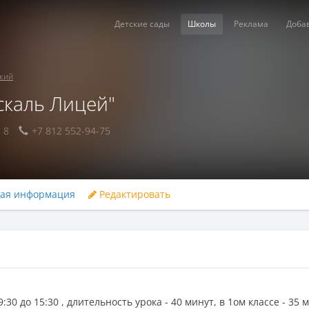
Детские сады
Школы
Реклама
Доба
кий
скаль Лицей"
 8
+7 812 552-94-75
ная информация
Редактировать
30 до 15:30 , длительность урока - 40 минут, в 1ом классе - 35 