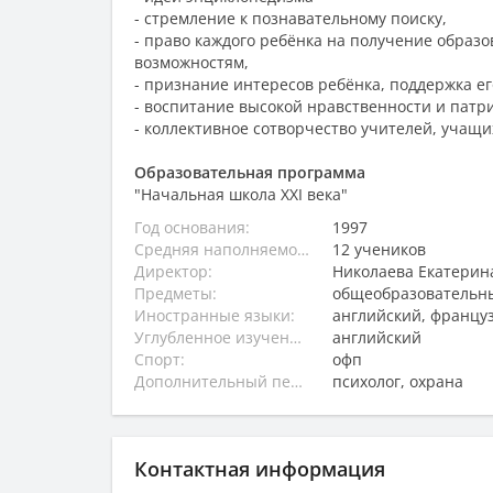
- стремление к познавательному поиску,
- право каждого ребёнка на получение образ
возможностям,
- признание интересов ребёнка, поддержка е
- воспитание высокой нравственности и патр
- коллективное сотворчество учителей, учащи
Образовательная программа
"Начальная школа XXI века"
Год основания:
1997
Средняя наполняемость классов:
12 учеников
Директор:
Николаева Екатерин
Предметы:
общеобразовательны
Иностранные языки:
английский, францу
Углубленное изучение:
английский
Спорт:
офп
Дополнительный персонал:
психолог, охрана
Контактная информация