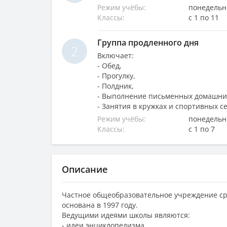
Режим учёбы:
понедельни
Классы:
с 1 по 11
Группа продленного дня
2
Включает:
- Обед,
- Прогулку,
- Полдник,
- Выполнение письменных домашних
- Занятия в кружках и спортивных с
Режим учёбы:
понедельни
Классы:
с 1 по 7
Описание
Частное общеобразовательное учреждение с
основана в 1997 году.
Ведущими идеями школы являются:
- идеи энциклопедизма