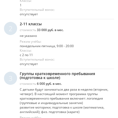
Классы:
1
Вступительный взнос:
отсутствует
2-11 классы
2
стоимость
33 000 руб. в мес.
не указано
Режим учёбы:
понедельник-пятница, 9:00 - 20:00
Классы:
с 2 по 11
Вступительный взнос:
отсутствует
Группы кратковременного пребывания
3
(подготовка к школе)
стоимость
6 000 руб. в мес.
С детьми будут заниматься два раза в неделю (вторник,
четверг). В настоящий момент программа группы
кратковременного пребывания включает: логопедия
(групповые и индивидуальные занятия)
развитие моторики; подготовка к школе (математика,
английский); физ. подготовка (карате)
Режим учёбы: