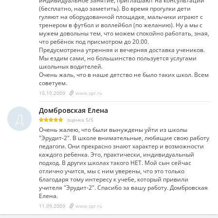
индивидуальное занятие, приглашают на консультации
(бесплатно, надо заметить). Во время прогулки дети
гуляют на оборудованной площадке, мальчики играют с
тренером в футбол и воллейбол (по желанию). Ну а мы с
мужем довольны тем, что можем спокойно работать, зная,
что ребёнок под присмотром до 20.00.
Предусмотрена утренняя и вечерняя доставка учеников.
Мы ездим сами, но большинство пользуется услугами
школьных водителей.
Очень жаль, что в наше детство не было таких школ. Всем
советуем.
10.10.2009
www.spr.ru
Домбровская Елена
Д
оценка
5
/
5
Очень жалею, что были вынуждены уйти из школы
"Эрудит-2". В школе внимательные, любящие свою работу
педагоги. Они прекрасно знают характер и возможности
каждого ребенка. Это, практически, индивидуальный
подход. В других школах такого НЕТ. Мой сын сейчас
отлично учится, мы с ним уверены, что это только
благодаря тому интересу к учебе, который привили
учителя "Эрудит-2". Спасибо за вашу работу. Домбровская
Елена.
11.09.2009
www.spr.ru