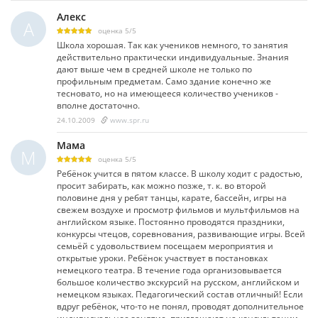
Алекс
А
оценка
5
/
5
Школа хорошая. Так как учеников немного, то занятия
действительно практически индивидуальные. Знания
дают выше чем в средней школе не только по
профильным предметам. Само здание конечно же
тесновато, но на имеющееся количество учеников -
вполне достаточно.
24.10.2009
www.spr.ru
Мама
М
оценка
5
/
5
Ребёнок учится в пятом классе. В школу ходит с радостью,
просит забирать, как можно позже, т. к. во второй
половине дня у ребят танцы, карате, бассейн, игры на
свежем воздухе и просмотр фильмов и мультфильмов на
английском языке. Постоянно проводятся праздники,
конкурсы чтецов, соревнования, развивающие игры. Всей
семьёй с удовольствием посещаем мероприятия и
открытые уроки. Ребёнок участвует в постановках
немецкого театра. В течение года организовывается
большое количество экскурсий на русском, английском и
немецком языках. Педагогический состав отличный! Если
вдруг ребёнок, что-то не понял, проводят дополнительное