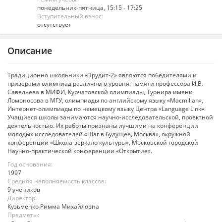
понедельник-пятница, 15:15 - 17:25
Вступительный взнос:
отсутствует
Описание
Традиционно школьники «Эрудит-2» являются победителями и
призерами олимпиад различного уровня: памяти профессора И.В.
Савельева в МИФИ, Курчатовской олимпиады, Турнира имени
Ломоносова в МГУ, олимпиады по английскому языку «Macmillan»,
Интернет-олимпиады по немецкому языку Центра «Language Link».
Учащиеся школы занимаются научно-исследовательской, проектной
деятельностью. Их работы признаны лучшими на конференции
молодых исследователей «Шаг в будущее, Москва», окружной
конференции «Школа-зеркало культуры», Московской городской
Научно-практической конференции «Открытие».
Год основания:
1997
Средняя наполняемость классов:
9 учеников
Директор:
Кузьменко Римма Михайловна
Предметы: