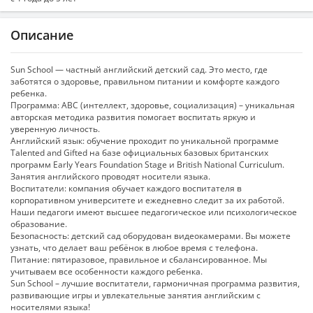
Описание
Sun School — частный английский детский сад. Это место, где
заботятся о здоровье, правильном питании и комфорте каждого
ребенка.
Программа: ABC (интеллект, здоровье, социализация) – уникальная
авторская методика развития помогает воспитать яркую и
уверенную личность.
Английский язык: обучение проходит по уникальной программе
Talented and Gifted на базе официальных базовых британских
программ Early Years Foundation Stage и British National Curriculum.
Занятия английского проводят носители языка.
Воспитатели: компания обучает каждого воспитателя в
корпоративном университете и ежедневно следит за их работой.
Наши педагоги имеют высшее педагогическое или психологическое
образование.
Безопасность: детский сад оборудован видеокамерами. Вы можете
узнать, что делает ваш ребёнок в любое время с телефона.
Питание: пятиразовое, правильное и сбалансированное. Мы
учитываем все особенности каждого ребенка.
Sun School – лучшие воспитатели, гармоничная программа развития,
развивающие игры и увлекательные занятия английским с
носителями языка!