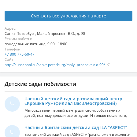
Смотреть все учреждения на карте
Адрес:
Санкт-Петербург
,
Малый проспект В.О., д. 90
Режим работы:
понедельник-пятница, 9:00 - 18:00
Телефон:
+7 800 775-60-47
Сайт:
http://sunschool.ru/sankt-peterburg/malyj-prospekt-v-o-90/
Детские сады поблизости
Частный детский сад и развивающий центр
Ч
«Крошка Ру» (филиал Василеостровский)
Мы создавали первый центр для своих собственных
детей, поэтому делали все от души. И только после того,
как убедились в том, что это не только хорошо работает,
но и приносит деньги, открыли второй центр. А затем
Частный Британский детский сад ILA “ASPECT”
Ч
третий и четвертый. Наш центр занимает площадь 195
Бри­тан­ский дет­ский сад «ASPECT» ”расположен в эко­ло­ги­
кв.м. на первом этаже жилого дома. Благодаря этому мы