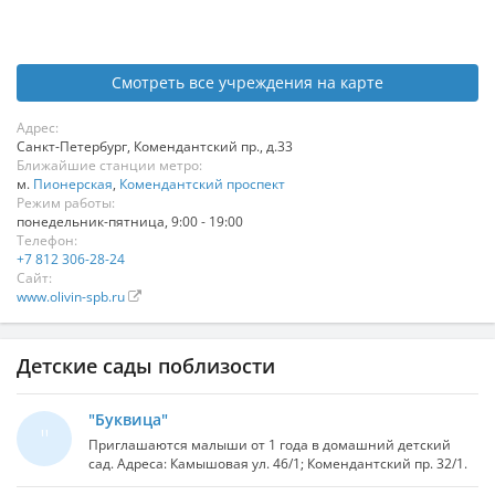
Смотреть все учреждения на карте
Адрес:
Санкт-Петербург
,
Комендантский пр., д.33
Ближайшие станции метро:
м.
Пионерская
,
Комендантский проспект
Режим работы:
понедельник-пятница, 9:00 - 19:00
Телефон:
+7 812 306-28-24
Сайт:
www.olivin-spb.ru
Детские сады поблизости
"Буквица"
"
Приглашаются малыши от 1 года в домашний детский
сад. Адреса: Камышовая ул. 46/1; Комендантский пр. 32/1.
Комплексные занятия, обучение, подготовка к школе,