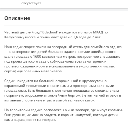
отсутствует
Описание
Частный детский сад"Kidschool" находится в 8 км от МКАД по
Калужскому шоссе и принимает детей c 1,6 года до 7 лет.
Наш садик скорее похож на загородный отель для семейного отдыха
— в распоряжении детей большое здание в стиле швейцарского
шале площадью 1600 квадратных метров, построенное специально
под проект детского сада с соблюдением всех санитарных и
противопожарных норм и использованием экологически чистых
сертифицированных материалов.
Садик находится на большой огороженной и круглосуточно
охраняемой территории с красивыми и просторными зелеными
площадками. Есть большая спортивная площадка со специальным
покрытием, огороженная хоккейным бортом. Летом на ней играют в
активные спортивные игры, а зимой заливают каток.
На территории садика расположен мини-зоопарк, где живут кролики.
Они ручные, их можно гладить и кормить капустой, которую детки
сами выращивают на грядках.