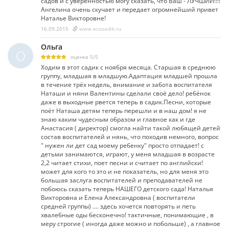
садов и с уверенностью могу сказать, что Ваш - ЛУЧШИЙ!!!!
Ангелина очень скучает и передает огромнейший привет
Наталье Викторовне!
16.09.2015
www.ecosadik.ru
Ольга
О
оценка
5
/
5
Ходим в этот садик с ноября месяца. Старшая в среднюю
группу, младшая в младшую.Адаптация младшей прошла
в течение трёх недель, внимание и забота воспитателя
Наташи и няни Валентины сделали своё дело! ребёнок
даже в выходные рвется теперь в садик.Песни, которые
поёт Наташа детям теперь перешли и в наш дом! я не
знаю каким чудесным образом и главное как и где
Анастасия ( директор) смогла найти такой любящей детей
состав воспитателей и нянь, что походив немного, вопрос
" нужен ли дет сад моему ребенку" просто отпадает! с
детьми занимаются, играют, у меня младшая в возрасте
2,2 читает стихи, поет песни и считает по английски!
может для кого то это и не показатель, но для меня это
большая заслуга воспитателей и преподавателей не
побоюсь сказать теперь НАШЕГО детского сада! Наталья
Викторовна и Елена Александровна ( воспитатели
средней группы) .... здесь хочется повторять и петь
хвалебные оды бесконечно! тактичные, понимающие , в
меру строгие ( иногда даже можно и побольше) , а главное