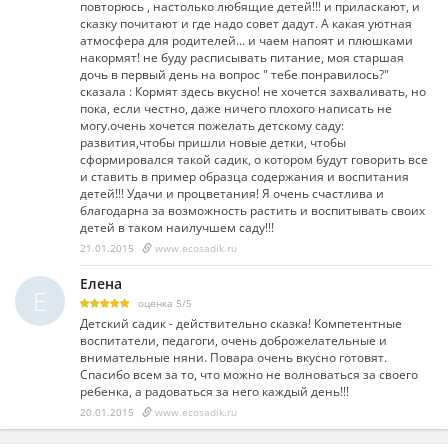
повторюсь , настолько любящие детей!!! и приласкают, и
сказку почитают и где надо совет дадут. А какая уютная
атмосфера для родителей... и чаем напоят и плюшками
накормят! не буду расписывать питание, моя старшая
дочь в первый день на вопрос " тебе понравилось?"
сказала : Кормят здесь вкусно! не хочется захваливать, но
пока, если честно, даже ничего плохого написать не
могу.очень хочется пожелать детскому саду:
развития,чтобы пришли новые детки, чтобы
сформировался такой садик, о котором будут говорить все
и ставить в пример образца содержания и воспитания
детей!!! Удачи и процветания! Я очень счастлива и
благодарна за возможность растить и воспитывать своих
детей в таком наилучшем саду!!!
21.01.2015
www.ecosadik.ru
Елена
Е
оценка
5
/
5
Детский садик - действительно сказка! Компетентные
воспитатели, педагоги, очень доброжелательные и
внимательные няни. Повара очень вкусно готовят.
Спасибо всем за то, что можно не волноваться за своего
ребенка, а радоваться за него каждый день!!!
20.01.2015
www.ecosadik.ru