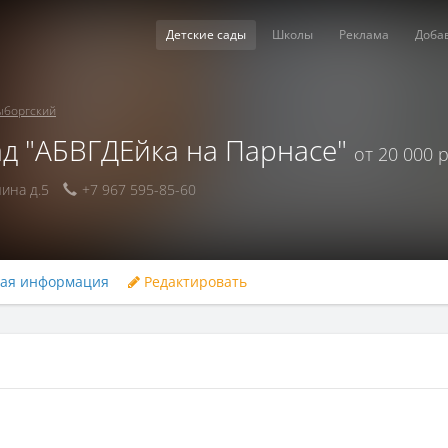
Детские сады
Школы
Реклама
Доба
ыборгский
ад "АБВГДЕйка на Парнасе"
от 20 000 р
ина д.5
+7 967 595-85-60
ная информация
Редактировать