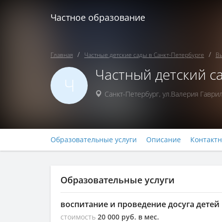
Частное образование
Главная
Частные детские сады в Санкт-Петербурге
В
Частный детский с
Ч
Санкт-Петербург
,
ул.Валерия Гаврил
Образовательные услуги
Описание
Контакт
Образовательные услуги
воспитание и проведение досуга детей
стоимость
20 000 руб. в мес.