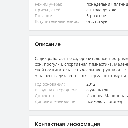
Режим учёбы:
понедельник-пятница,
Прием детей:
с 1 года до 7 лет
Питание:
5-разовое
Вступительный взнос:
отсутствует
Описание
Садик работает по оздоровительной программ
сон, прогулки, спортивная гимнастика. Малень
свой воспитатель. Есть ясельная группа от 12
У нашего садика есть своя ферма, поэтому пи
Год основания:
2012
В группах в среднем:
8 учеников
Директор:
Иванова Марианна 
Дополнительный персонал:
психолог, логопед
Контактная информация