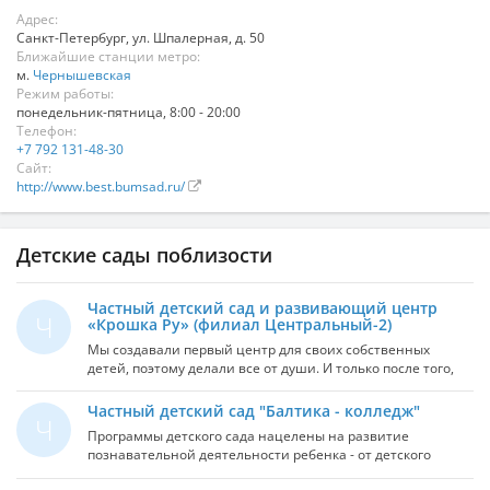
Адрес:
Санкт-Петербург
,
ул. Шпалерная, д. 50
Ближайшие станции метро:
м.
Чернышевская
Режим работы:
понедельник-пятница, 8:00 - 20:00
Телефон:
+7 792 131-48-30
Сайт:
http://www.best.bumsad.ru/
Детские сады поблизости
Частный детский сад и развивающий центр
Ч
«Крошка Ру» (филиал Центральный-2)
Мы создавали первый центр для своих собственных
детей, поэтому делали все от души. И только после того,
как убедились в том, что это не только хорошо работает,
но и приносит деньги, открыли второй центр. А затем
Частный детский сад "Балтика - колледж"
Ч
третий и четвертый. Наш центр занимает площадь 195
Программы детского сада нацелены на развитие
кв.м. на первом этаже жилого дома. Благодаря этому мы
познавательной деятельности ребенка - от детского
имеем возможность проводить занятия по каждому
экспериментирования до перехода к решению
направлению в отдельных, специально оборудованных