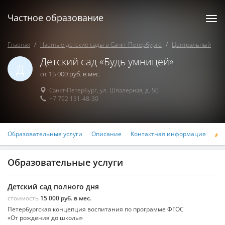
Частное образование
Togg
navi
Главная
Частные детские сады в Санкт-Петербурге
Центральный
Детский сад «Будь умницей»
Д
от 15 000 руб. в мес.
Санкт-Петербург
,
ул. Шпалерная, д. 50
+7 792 131-48-30
Образовательные услуги
Описание
Контактная информация
Р
Образовательные услуги
Детский сад полного дня
стоимость
15 000 руб. в мес.
Петербургская концепция воспитания по программе ФГОС
«От рождения до школы»