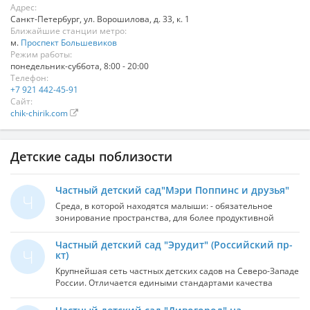
Адрес:
Санкт-Петербург
,
ул. Ворошилова, д. 33, к. 1
Ближайшие станции метро:
м.
Проспект Большевиков
Режим работы:
понедельник-суббота, 8:00 - 20:00
Телефон:
+7 921 442-45-91
Сайт:
chik-chirik.com
Детские сады поблизости
Частный детский сад"Мэри Поппинс и друзья"
Ч
Среда, в которой находятся малыши: - обязательное
зонирование пространства, для более продуктивной
дидактической работы, - порядок в игровых и
образовательных зонах, - влажная уборка всех
Частный детский сад "Эрудит" (Российский пр-
Ч
помещений не менее 2-х раз в сутки + дополнительно по
кт)
необходимости, обработка всех игрушек и пособий не
Крупнейшая сеть частных детских садов на Северо-Западе
реже 2 – х раз в месяц - обработка помещений с помощью
России. Отличается едиными стандартами качества
кварцевой лампы Солнышко ОУФв-02 (или иначе
предоставляемых услуг в сфере дошкольного
облучатель ультрафиолетовый кварцевый Солнышко),
образования, которые соблюдаются в каждом филиале