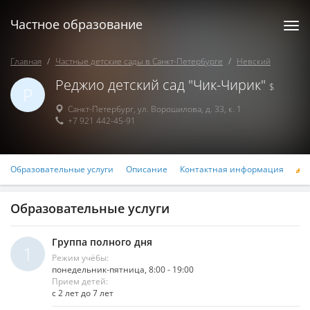
Частное образование
Togg
navi
Главная
Частные детские сады в Санкт-Петербурге
Невский
Реджио детский сад "Чик-Чирик"
$
Р
Санкт-Петербург
,
ул. Ворошилова, д. 33, к. 1
+7 921 442-45-91
Образовательные услуги
Описание
Контактная информация
Р
Образовательные услуги
Группа полного дня
1
Режим учёбы:
понедельник-пятница, 8:00 - 19:00
Прием детей:
с 2 лет до 7 лет